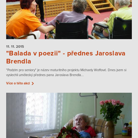
11. 11.
2015
"Balada v poezii" - přednes Jaroslava
Brendla
"Podzim pro seniory" je název maturitního projektu Michaely Woffové. Dnes jsem si
vyslechli umělecký přednes pana Jaroslava Brendla...
Více o této akci