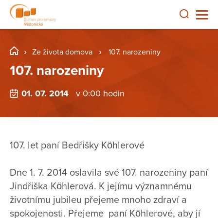
Ze života domova
107. narozeniny
107. narozeniny
01. 07. 2014
v 0:00 hodin
107. let paní Bedřišky Köhlerové
Dne 1. 7. 2014 oslavila své 107. narozeniny paní
Jindřiška Köhlerová. K jejímu významnému
životnímu jubileu přejeme mnoho zdraví a
spokojenosti. Přejeme paní Köhlerové, aby jí