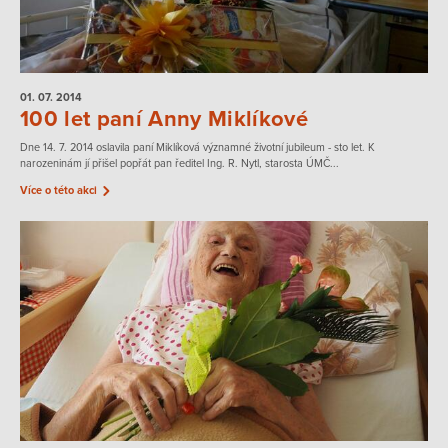
01. 07.
2014
100 let paní Anny Miklíkové
Dne 14. 7. 2014 oslavila paní Miklíková významné životní jubileum - sto let. K
narozeninám jí přišel popřát pan ředitel Ing. R. Nytl, starosta ÚMČ...
Více o této akci