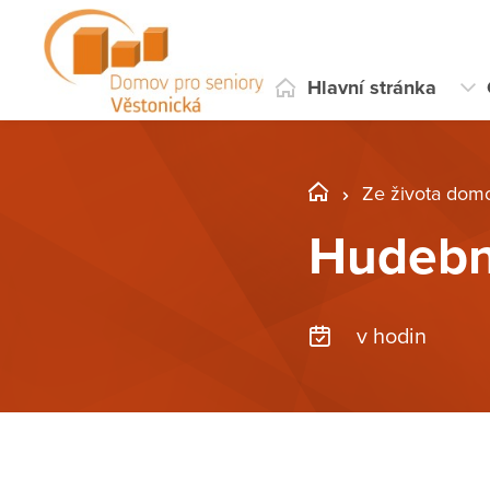
Hlavní stránka
Ze života dom
Hudebn
v hodin