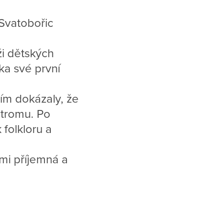
 Svatobořic
ži dětských
ka své první
ím dokázaly, že
stromu. Po
 folkloru a
lmi příjemná a