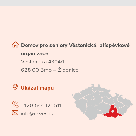
Domov pro seniory Věstonická, příspěvkové
organizace
Věstonická 4304/1
628 00 Brno – Židenice
Ukázat mapu
+420 544 121 511
info@dsves.cz