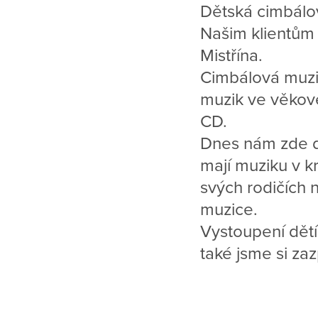
Dětská cimbál
Našim klientům 
Mistřína.
Cimbálová muzik
muzik ve věkové
CD.
Dnes nám zde d
mají muziku v k
svých rodičích n
muzice.
Vystoupení dětí 
také jsme si zaz