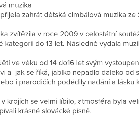
ová muzika
přijela zahrát dětská cimbálová muzika ze
a zvítězila v roce 2009 v celostátní soutě
 kategorii do 13 let. Následně vydala muzi
ěti ve věku od 14 do16 let svým vystoupen
rvi a jak se říká, jablko nepadlo daleko od 
ebo i prarodičích podědily nadání a lásku k
v krojích se velmi líbilo, atmosféra byla ve
pívali krásné slovácké písně.