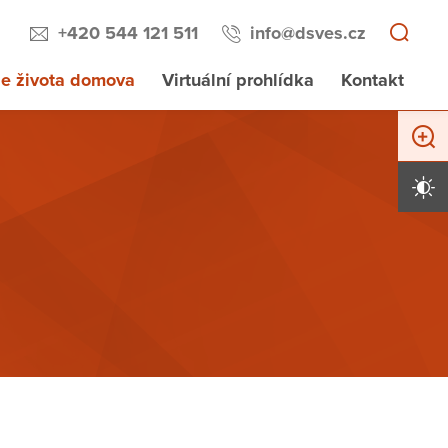
+420 544 121 511
info@dsves.cz
e života domova
Virtuální prohlídka
Kontakt
Zvětši
Vysoký 