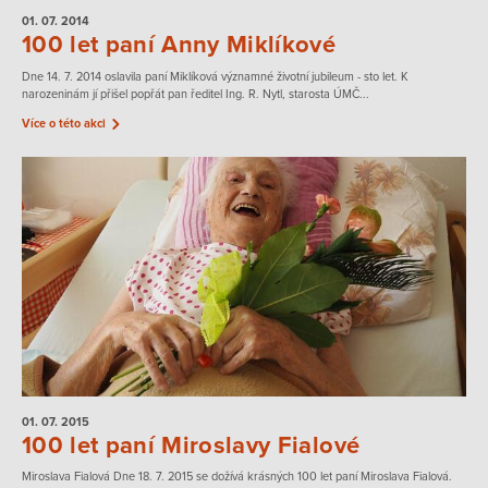
01. 07.
2014
100 let paní Anny Miklíkové
Dne 14. 7. 2014 oslavila paní Miklíková významné životní jubileum - sto let. K
narozeninám jí přišel popřát pan ředitel Ing. R. Nytl, starosta ÚMČ...
Více o této akci
01. 07.
2015
100 let paní Miroslavy Fialové
Miroslava Fialová Dne 18. 7. 2015 se dožívá krásných 100 let paní Miroslava Fialová.