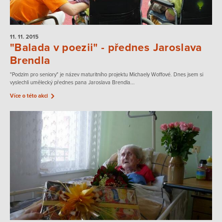
11. 11.
2015
"Balada v poezii" - přednes Jaroslava
Brendla
"Podzim pro seniory" je název maturitního projektu Michaely Woffové. Dnes jsem si
vyslechli umělecký přednes pana Jaroslava Brendla...
Více o této akci