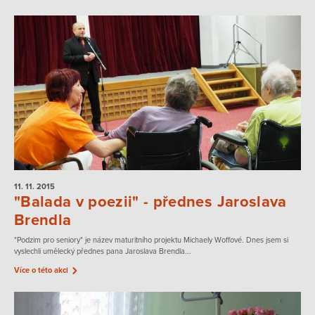
11. 11.
2015
"Balada v poezii" - přednes Jaroslava
Brendla
"Podzim pro seniory" je název maturitního projektu Michaely Woffové. Dnes jsem si
vyslechli umělecký přednes pana Jaroslava Brendla...
Více o této akci