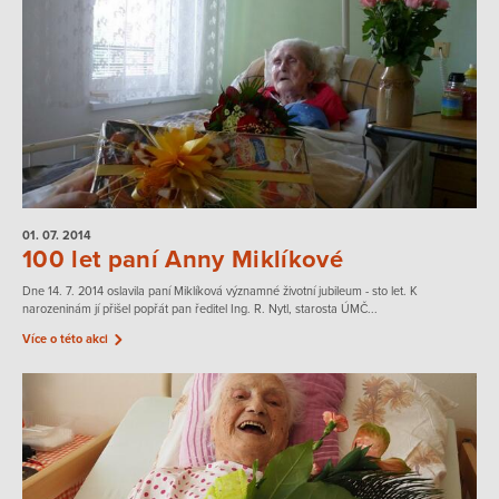
01. 07.
2014
100 let paní Anny Miklíkové
Dne 14. 7. 2014 oslavila paní Miklíková významné životní jubileum - sto let. K
narozeninám jí přišel popřát pan ředitel Ing. R. Nytl, starosta ÚMČ...
Více o této akci