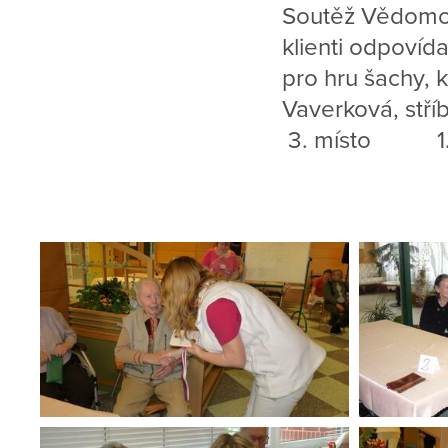
Soutěž Vědomost
klienti odpovída
pro hru šachy, 
Vaverková, stří
3. místo 1