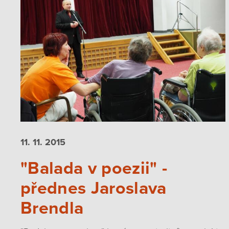
11. 11.
2015
"Balada v poezii" -
přednes Jaroslava
Brendla