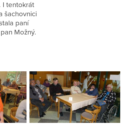
 I tentokrát
na šachovnici
stala paní
l pan Možný.