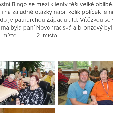
ní Bingo se mezi klienty těší velké oblibě.
li na záludné otázky např. kolik políček je 
kdo je patriarchou Západu atd. Vítězkou se 
brná byla paní Novohradská a bronzový by
. místo 2. místo