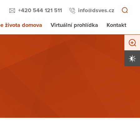
+420 544 121 511
info@dsves.cz
e života domova
Virtuální prohlídka
Kontakt
Zvětši
Vysoký 