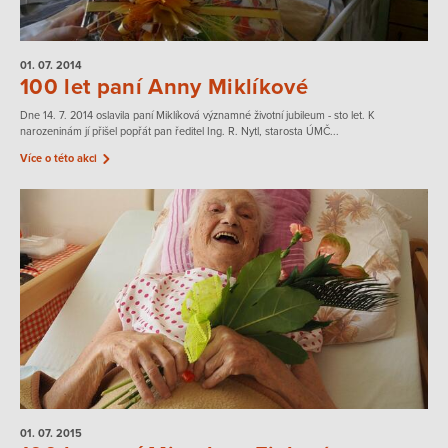
01. 07.
2014
100 let paní Anny Miklíkové
Dne 14. 7. 2014 oslavila paní Miklíková významné životní jubileum - sto let. K
narozeninám jí přišel popřát pan ředitel Ing. R. Nytl, starosta ÚMČ...
Více o této akci
01. 07.
2015