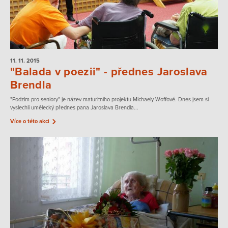
11. 11.
2015
"Balada v poezii" - přednes Jaroslava
Brendla
"Podzim pro seniory" je název maturitního projektu Michaely Woffové. Dnes jsem si
vyslechli umělecký přednes pana Jaroslava Brendla...
Více o této akci