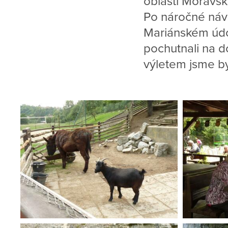
oblasti Moravský
Po náročné návš
Mariánském údol
pochutnali na do
výletem jsme byl