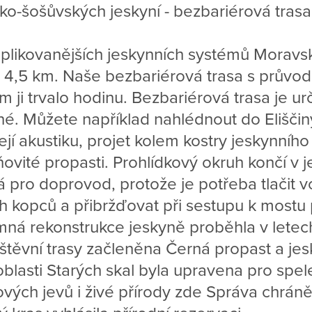
ko-šošůvských jeskyní - bezbariérová trasa
plikovanějších jeskynních systémů Moravs
ě 4,5 km. Naše bezbariérová trasa s prův
nám ji trvalo hodinu. Bezbariérová trasa je u
né. Můžete například nahlédnout do Eliščin
její akustiku, projet kolem kostry jeskynní
vité propasti. Prohlídkový okruh končí v je
 pro doprovod, protože je potřeba tlačit vo
h kopců a přibržďovat při sestupu k mostu 
ná rekonstrukce jeskyně proběhla v letec
štěvní trasy začleněna Černá propast a jes
oblasti Starých skal byla upravena pro spele
vých jevů i živé přírody zde Správa chráně