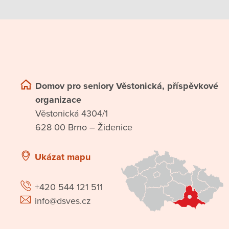
Domov pro seniory Věstonická, příspěvkové
organizace
Věstonická 4304/1
628 00 Brno – Židenice
Ukázat mapu
+420 544 121 511
info@dsves.cz