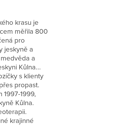
kého krasu je
odcem měřila 800
rčená pro
y jeskyně a
ho medvěda a
skyni Kůlna...
zíčky s klienty
přes propast.
h 1997-1999,
kyně Kůlna.
oterapii.
né krajinné