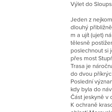
Výlet do Sloups
Jeden z nejkom
dlouhý přibližn
m a ujít (ujet) 
tělesně postiže
poslechnout si 
přes most Stupňo
Trasa je náročná
do dvou příkrýc
Poslední význam
kdy byla do náv
Část jeskyně v 
K ochraně kraso