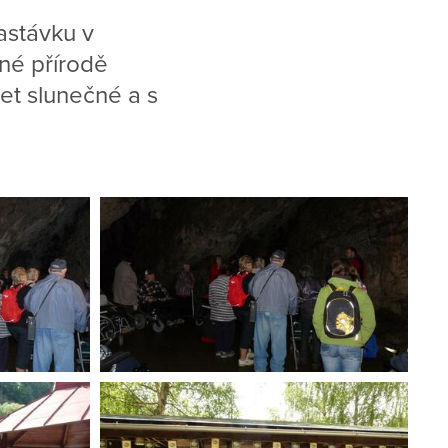
astávku v
sné přírodě
let slunečné a s