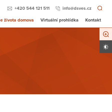
+420 544 121 511
info@dsves.cz
e života domova
Virtuální prohlídka
Kontakt
Zvětši
Vysoký 