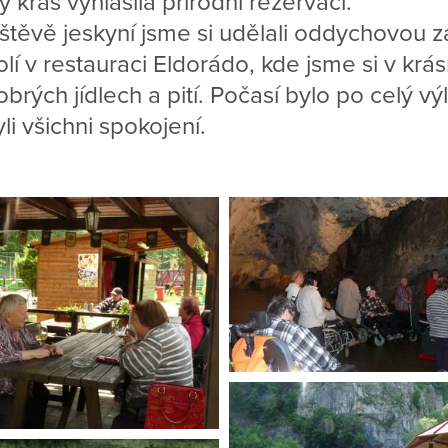
 kras vyhlásila přírodní rezervaci.
těvě jeskyní jsme si udělali oddychovou z
í v restauraci Eldorádo, kde jsme si v krá
brých jídlech a pití. Počasí bylo po celý vý
i všichni spokojení.