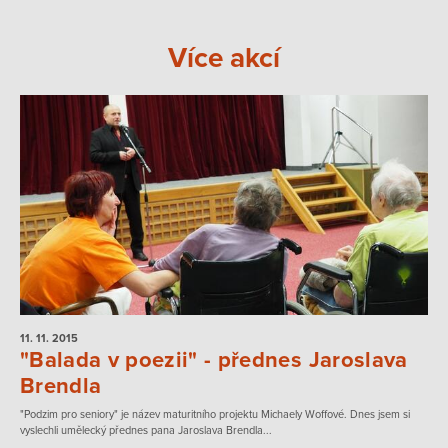
Více akcí
11. 11.
2015
"Balada v poezii" - přednes Jaroslava
Brendla
"Podzim pro seniory" je název maturitního projektu Michaely Woffové. Dnes jsem si
vyslechli umělecký přednes pana Jaroslava Brendla...