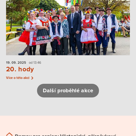
19. 09.
2025
od 13:46
20. hody
Více o této akci
Další proběhlé akce