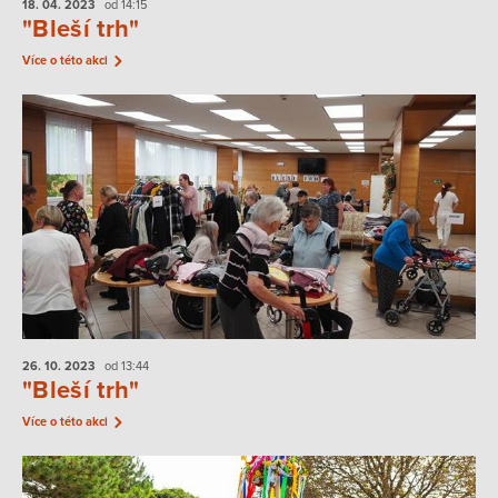
18. 04.
2023
od 14:15
"Bleší trh"
Více o této akci
26. 10.
2023
od 13:44
"Bleší trh"
Více o této akci