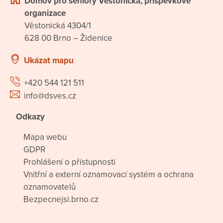
Domov pro seniory Věstonická, příspěvkové
organizace
Věstonická 4304/1
628 00 Brno – Židenice
Ukázat mapu
+420 544 121 511
info@dsves.cz
Odkazy
Mapa webu
GDPR
Prohlášení o přístupnosti
Vnitřní a externí oznamovací systém a ochrana
oznamovatelů
Bezpecnejsi.brno.cz