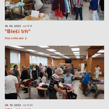
18. 04.
2023
od 14:15
"Bleší trh"
Více o této akci
26. 10.
2023
od 13:44