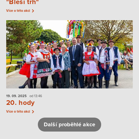
"Bleší trh"
Více o této akci
19. 09.
2025
od 13:46
20. hody
Více o této akci
Další proběhlé akce