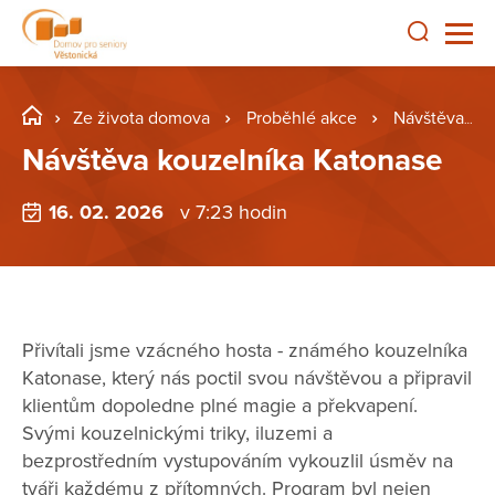
Ze života domova
Proběhlé akce
Návštěva kouzelníka Katonase
Návštěva kouzelníka Katonase
16. 02. 2026
v 7:23 hodin
Přivítali jsme vzácného hosta - známého kouzelníka
Katonase, který nás poctil svou návštěvou a připravil
klientům dopoledne plné magie a překvapení.
Svými kouzelnickými triky, iluzemi a
bezprostředním vystupováním vykouzlil úsměv na
tváři každému z přítomných. Program byl nejen