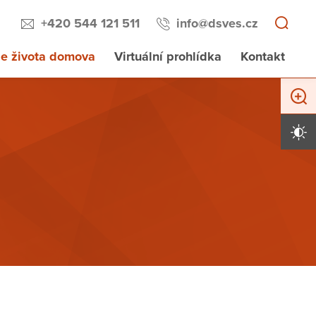
+420 544 121 511
info@dsves.cz
e života domova
Virtuální prohlídka
Kontakt
Zvětši
Vysoký 