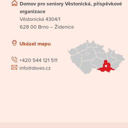
Domov pro seniory Věstonická, příspěvkové
organizace
Věstonická 4304/1
628 00 Brno – Židenice
Ukázat mapu
+420 544 121 511
info@dsves.cz