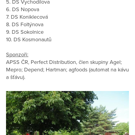
5. DS Vychodilova
6. DS Nopova
7. DS Koniklecová
8. DS Foltýnova
9. DS Sokolnice
10. DS Kosmonautů
Sponzoři:
APSS ČR, Perfect Distribution, člen skupiny Agel;
Mepro; Depend; Hartman; agfoods (automat na kávu
a šťávu).