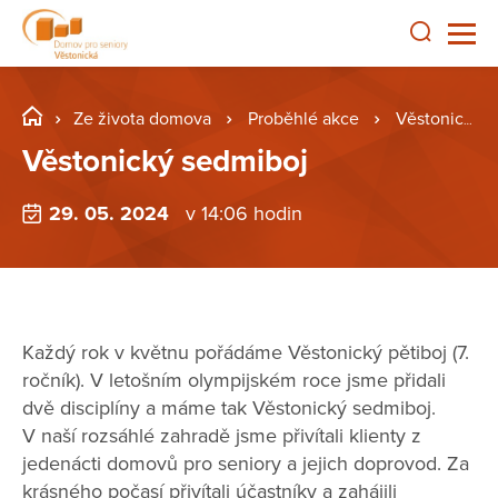
Ze života domova
Proběhlé akce
Věstonický sedmiboj
Věstonický sedmiboj
29. 05. 2024
v 14:06 hodin
Každý rok v květnu pořádáme Věstonický pětiboj (7.
ročník). V letošním olympijském roce jsme přidali
dvě disciplíny a máme tak Věstonický sedmiboj.
V naší rozsáhlé zahradě jsme přivítali klienty z
jedenácti domovů pro seniory a jejich doprovod. Za
krásného počasí přivítali účastníky a zahájili