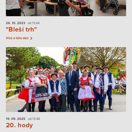
26. 10.
2023
od 13:44
"Bleší trh"
Více o této akci
19. 09.
2025
od 13:46
20. hody