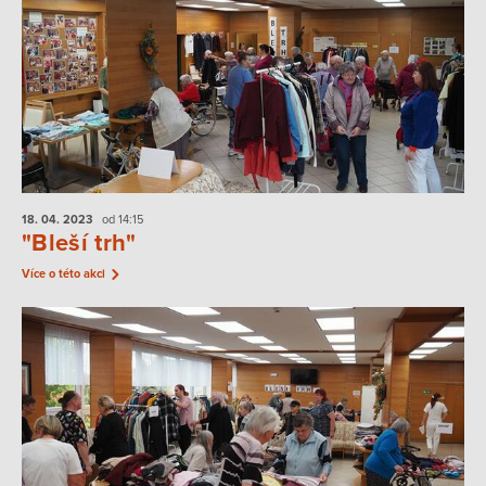
18. 04.
2023
od 14:15
"Bleší trh"
Více o této akci