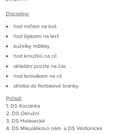
Disciplíny:
hod míčem na koš
hod šipkami na terč
kuželky mölkky
hod kroužků na cíl
skládání puzzle na čas
hod tenisákem na cíl
střelba do florbalové branky.
Pořadí:
1. DS Kociánka
2. DS Okružní
3. DS Holásecká
4. DS Mikuláškovo nám. a DS Věstonická