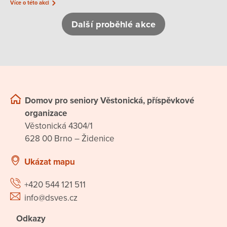
Více o této akci
Další proběhlé akce
Domov pro seniory Věstonická, příspěvkové
organizace
Věstonická 4304/1
628 00 Brno – Židenice
Ukázat mapu
+420 544 121 511
info@dsves.cz
Odkazy