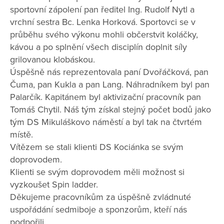
sportovní zápolení pan ředitel Ing. Rudolf Nytl a
vrchní sestra Bc. Lenka Horková. Sportovci se v
průběhu svého výkonu mohli občerstvit koláčky,
kávou a po splnění všech disciplín doplnit síly
grilovanou klobáskou.
Úspěšně nás reprezentovala paní Dvořáčková, pan
Čuma, pan Kukla a pan Lang. Náhradníkem byl pan
Palarčík. Kapitánem byl aktivizační pracovník pan
Tomáš Chytil. Náš tým získal stejný počet bodů jako
tým DS Mikuláškovo náměstí a byl tak na čtvrtém
místě.
Vítězem se stali klienti DS Kociánka se svým
doprovodem.
Klienti se svým doprovodem měli možnost si
vyzkoušet Spin ladder.
Děkujeme pracovníkům za úspěšně zvládnuté
uspořádání sedmiboje a sponzorům, kteří nás
podpořili.